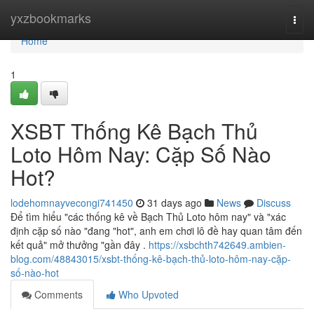
Home
yxzbookmarks
Togg
navi
Home
1
XSBT Thống Kê Bạch Thủ
Loto Hôm Nay: Cặp Số Nào
Hot?
lodehomnayvecongi741450
31 days ago
News
Discuss
Để tìm hiểu "các thống kê về Bạch Thủ Loto hôm nay" và "xác
định cặp số nào "đang "hot", anh em chơi lô đề hay quan tâm đến
kết quả" mở thưởng "gần đây .
https://xsbchth742649.ambien-
blog.com/48843015/xsbt-thống-kê-bạch-thủ-loto-hôm-nay-cặp-
số-nào-hot
Comments
Who Upvoted