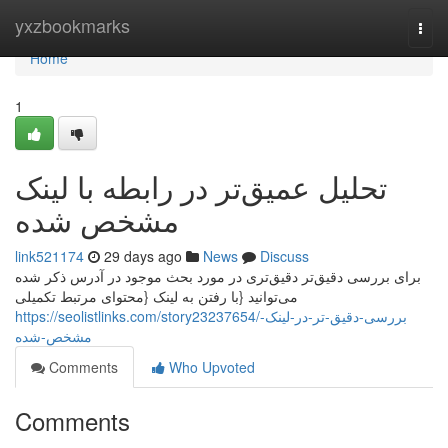
Home
yxzbookmarks
Togg
navi
Home
1
تحلیل عمیق‌تر در رابطه با لینک
مشخص شده
link521174
29 days ago
News
Discuss
برای بررسی دقیق‌تر دقیق‌تری در مورد بحث موجود در آدرس ذکر شده
می‌توانید {با رفتن به لینک {محتوای مرتبط تکمیلی
https://seolistlinks.com/story23237654/بررسی-دقیق-تر-در-لینک-
مشخص-شده
Comments
Who Upvoted
Comments