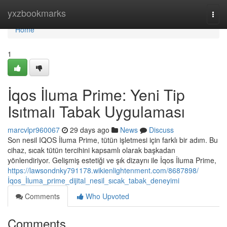
Home
yxzbookmarks
Togg
navi
Home
1
İqos İluma Prime: Yeni Tip
Isıtmalı Tabak Uygulaması
marcvlpr960067
29 days ago
News
Discuss
Son nesil IQOS İluma Prime, tütün işletmesi için farklı bir adım. Bu
cihaz, sıcak tütün tercihini kapsamlı olarak başkadan
yönlendiriyor. Gelişmiş estetiği ve şık dizaynı ile İqos İluma Prime,
https://lawsondnky791178.wikienlightenment.com/8687898/
İqos_İluma_prime_dijital_nesil_sıcak_tabak_deneyimi
Comments
Who Upvoted
Comments