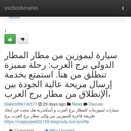
Home
yxzbookmarks
Togg
navi
Home
1
سيارة ليموزين من مطار المطار
الدولي برج العرب: رحلة مميزة
تنطلق من هنا. استمتع بخدمة
إرسال مريحة عالية الجودة بين
الإنطلاق من مطار برج العرب،
blakezdhk100577
29 days ago
News
Discuss
سيارات ليموزينات للمطار برج العرب و أسكندرية هل تبحث عن إيجاد
طريقة فاخرة لليموزين من وإلى مطار برج العرب برج
https://majazsqw802159.blognody.com/profile
Comments
Who Upvoted