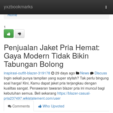
Home
yxzbookmarks
Togg
navi
Home
1
Penjualan Jaket Pria Hemat:
Gaya Modern Tidak Bikin
Tabungan Bolong
inspirasi-outfit-blazer-319178
29 days ago
News
Discuss
Ingin sekali punya tampilan yang super stylish? Tak perlu bingung
soal harga! Kini, Kamu dapat jaket pria terjangkau dengan
kualitas sangat. Penawaran tawaran blazer pria ini muncul bagi
kebutuhan semua. Beli sekarang
https://blazer-casual-
pria237497.wikistatement.com/user
Comments
Who Upvoted