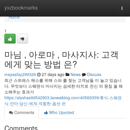
Home
yxzbookmarks
Togg
navi
Home
1
마님 , 아로마 , 마사지사: 고객
에게 맞는 방법 은?
mayasfay299326
27 days ago
News
Discuss
최근 스트레스 해소를 위해 스파 를 찾는 고객님들 이 늘고 있습니
다. 무엇보다 스웨덴식 마사지는 섬세한 터치로 전신 의 뭉침 을 해
소해주는 효과가
https://alyshasttd542903.laowaiblog.com/40569359/휴식-스웨덴
식-안마-당신-에게-적합한-옵션-은
Comments
Who Upvoted
Comments