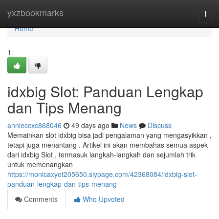
Home
yxzbookmarks
Togg
navi
Home
1
idxbig Slot: Panduan Lengkap
dan Tips Menang
annieccxc868046
49 days ago
News
Discuss
Memainkan slot idxbig bisa jadi pengalaman yang mengasyikkan ,
tetapi juga menantang . Artikel ini akan membahas semua aspek
dari idxbig Slot , termasuk langkah-langkah dan sejumlah trik
untuk memenangkan
https://monicaxyot205650.slypage.com/42368084/idxbig-slot-
panduan-lengkap-dan-tips-menang
Comments
Who Upvoted