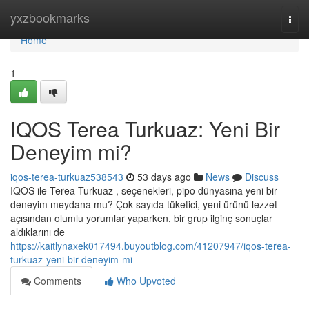
Home
yxzbookmarks
Togg
navi
Home
1
IQOS Terea Turkuaz: Yeni Bir
Deneyim mi?
iqos-terea-turkuaz538543
53 days ago
News
Discuss
IQOS ile Terea Turkuaz , seçenekleri, pipo dünyasına yeni bir
deneyim meydana mu? Çok sayıda tüketici, yeni ürünü lezzet
açısından olumlu yorumlar yaparken, bir grup ilginç sonuçlar
aldıklarını de
https://kaitlynaxek017494.buyoutblog.com/41207947/iqos-terea-
turkuaz-yeni-bir-deneyim-mi
Comments
Who Upvoted