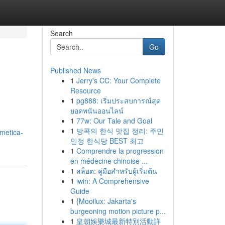
Search
Go
Published News
1
Jerry's CC: Your Complete
Resource
1
pg888: เริ่มประสบการณ์สุด
ยอดพนันออนไลน์
1
77w: Our Tale and Goal
1
방콕의 한식 맛집 정리: 주민
metica-
인정 한식당 BEST 최고
1
Comprendre la progression
en médecine chinoise ...
1
สล็อต: คู่มือสำหรับผู้เริ่มต้น
1
iwin: A Comprehensive
Guide
1
{Mooilux: Jakarta's
burgeoning motion picture p...
1
皇朝娛樂城最新特別活動詳