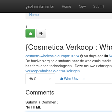
Home
yxzbookmarks
Home
New
Submit
Home
1
{Cosmetica Verkoop : Wh
cosmetic-wholesale-europ813774
50 days ago
N
De huidverzorging distributie naar de wholesale markt i
baanbrekende technologieën . Deze nieuwe richtingen
verkoop-wholesale-ontwikkelingen
Comments
Who Upvoted
Comments
Submit a Comment
No HTML