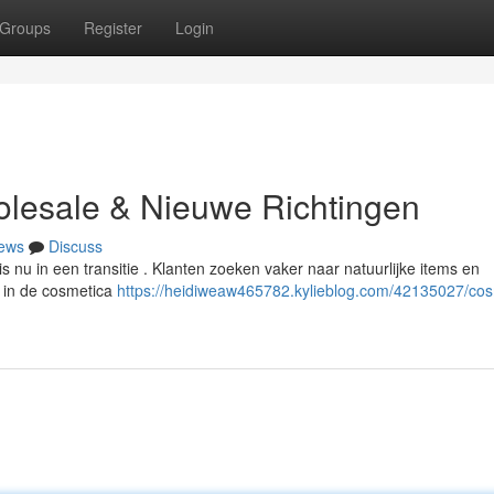
Groups
Register
Login
olesale & Nieuwe Richtingen
ews
Discuss
s nu in een transitie . Klanten zoeken vaker naar natuurlijke items en
 in de cosmetica
https://heidiweaw465782.kylieblog.com/42135027/cos