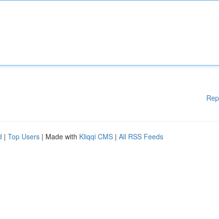
Rep
d
|
Top Users
| Made with
Kliqqi CMS
|
All RSS Feeds