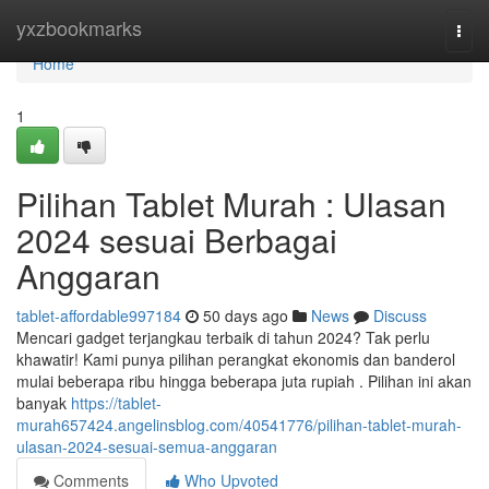
Home
yxzbookmarks
Togg
navi
Home
1
Pilihan Tablet Murah : Ulasan
2024 sesuai Berbagai
Anggaran
tablet-affordable997184
50 days ago
News
Discuss
Mencari gadget terjangkau terbaik di tahun 2024? Tak perlu
khawatir! Kami punya pilihan perangkat ekonomis dan banderol
mulai beberapa ribu hingga beberapa juta rupiah . Pilihan ini akan
banyak
https://tablet-
murah657424.angelinsblog.com/40541776/pilihan-tablet-murah-
ulasan-2024-sesuai-semua-anggaran
Comments
Who Upvoted