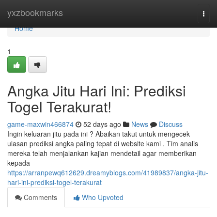
Home
yxzbookmarks
Togg
navi
Home
1
Angka Jitu Hari Ini: Prediksi
Togel Terakurat!
game-maxwin466874
52 days ago
News
Discuss
Ingin keluaran jitu pada ini ? Abaikan takut untuk mengecek
ulasan prediksi angka paling tepat di website kami . Tim analis
mereka telah menjalankan kajian mendetail agar memberikan
kepada
https://arranpewq612629.dreamyblogs.com/41989837/angka-jitu-
hari-ini-prediksi-togel-terakurat
Comments
Who Upvoted