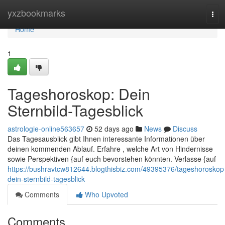
Home
yxzbookmarks
Tog
navi
Home
1
Tageshoroskop: Dein
Sternbild-Tagesblick
astrologie-online563657
52 days ago
News
Discuss
Das Tagesausblick gibt Ihnen interessante Informationen über
deinen kommenden Ablauf. Erfahre , welche Art von Hindernisse
sowie Perspektiven {auf euch bevorstehen könnten. Verlasse {auf
https://bushravtcw812644.blogthisbiz.com/49395376/tageshoroskop
dein-sternbild-tagesblick
Comments
Who Upvoted
Comments