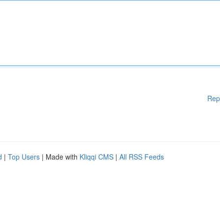
Rep
d
|
Top Users
| Made with
Kliqqi CMS
|
All RSS Feeds