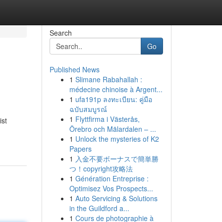
Search
Go
Published News
1
Slimane Rabahallah :
médecine chinoise à Argent...
1
ufa191p ลงทะเบียน: คู่มือ
ฉบับสมบูรณ์
1
Flyttfirma i Västerås,
ist
Örebro och Mälardalen – ...
1
Unlock the mysteries of K2
Papers
1
入金不要ボーナスで簡単勝
つ！copyright攻略法
1
Génération Entreprise :
Optimisez Vos Prospects...
1
Auto Servicing & Solutions
in the Guildford a...
1
Cours de photographie à