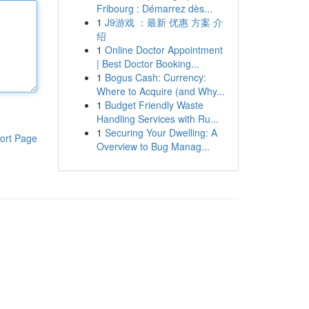
Fribourg : Démarrez dès...
1
J9游戏 ：最新 优惠 方案 介
绍
1
Online Doctor Appointment
| Best Doctor Booking...
1
Bogus Cash: Currency:
Where to Acquire (and Why...
1
Budget Friendly Waste
Handling Services with Ru...
1
Securing Your Dwelling: A
ort Page
Overview to Bug Manag...