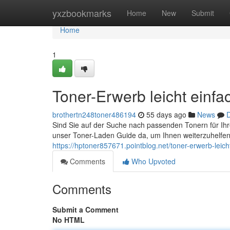
Home
yxzbookmarks
Home
New
Submit
Home
1
Toner-Erwerb leicht einfa
brothertn248toner486194
55 days ago
News
D
Sind Sie auf der Suche nach passenden Tonern für Ihre
unser Toner-Laden Guide da, um Ihnen weiterzuhelfen
https://hptoner857671.pointblog.net/toner-erwerb-lei
Comments
Who Upvoted
Comments
Submit a Comment
No HTML