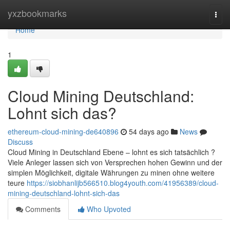
Home
yxzbookmarks
Togg
navi
Home
1
Cloud Mining Deutschland:
Lohnt sich das?
ethereum-cloud-mining-de640896
54 days ago
News
Discuss
Cloud Mining in Deutschland Ebene – lohnt es sich tatsächlich ?
Viele Anleger lassen sich von Versprechen hohen Gewinn und der
simplen Möglichkeit, digitale Währungen zu minen ohne weitere
teure
https://siobhanlijb566510.blog4youth.com/41956389/cloud-
mining-deutschland-lohnt-sich-das
Comments
Who Upvoted