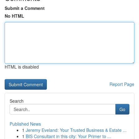
Submit a Comment
No HTML
HTML is disabled
Report Page
Search
Go
Published News
1
Jeremy Eveland: Your Trusted Business & Estate ...
1
BIS Consultant in this city: Your Primer to ...