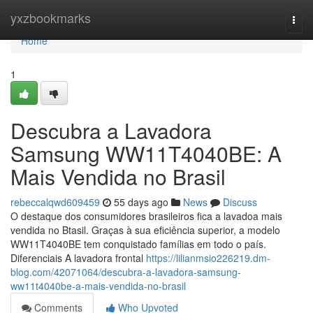
Home
yxzbookmarks
Togg
navi
Home
1
Descubra a Lavadora
Samsung WW11T4040BE: A
Mais Vendida no Brasil
rebeccalqwd609459
55 days ago
News
Discuss
O destaque dos consumidores brasileiros fica a lavadoa mais
vendida no Btasil. Graças à sua eficiência superior, a modelo
WW11T4040BE tem conquistado famílias em todo o país.
Diferenciais A lavadora frontal
https://lilianmsio226219.dm-
blog.com/42071064/descubra-a-lavadora-samsung-
ww11t4040be-a-mais-vendida-no-brasil
Comments
Who Upvoted