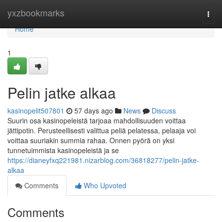
Home
yxzbookmarks
Togg
navi
Home
1
Pelin jatke alkaa
kasinopelit507801
57 days ago
News
Discuss
Suurin osa kasinopeleistä tarjoaa mahdollisuuden voittaa
jättipotin. Perusteellisesti valittua peliä pelatessa, pelaaja voi
voittaa suuriakin summia rahaa. Onnen pyörä on yksi
tunnetuimmista kasinopeleistä ja se
https://dianeyfxq221981.nizarblog.com/36818277/pelin-jatke-
alkaa
Comments
Who Upvoted
Comments