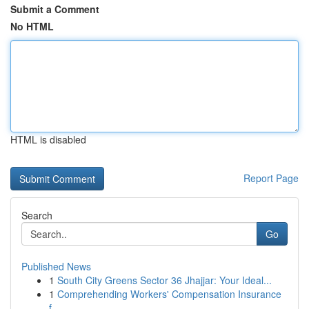
Submit a Comment
No HTML
HTML is disabled
Report Page
Search
Go
Published News
1
South City Greens Sector 36 Jhajjar: Your Ideal...
1
Comprehending Workers' Compensation Insurance
f...