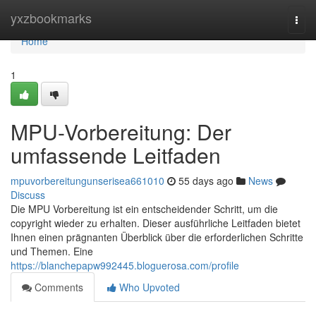
Home
yxzbookmarks
Togg
navi
Home
1
MPU-Vorbereitung: Der
umfassende Leitfaden
mpuvorbereitungunserisea661010
55 days ago
News
Discuss
Die MPU Vorbereitung ist ein entscheidender Schritt, um die
copyright wieder zu erhalten. Dieser ausführliche Leitfaden bietet
Ihnen einen prägnanten Überblick über die erforderlichen Schritte
und Themen. Eine
https://blanchepapw992445.bloguerosa.com/profile
Comments
Who Upvoted