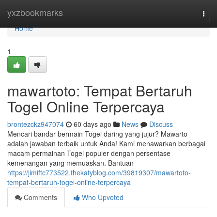
Home
yxzbookmarks
Togg
navi
Home
1
mawartoto: Tempat Bertaruh
Togel Online Terpercaya
brontezckz947074
60 days ago
News
Discuss
Mencari bandar bermain Togel daring yang jujur? Mawarto
adalah jawaban terbaik untuk Anda! Kami menawarkan berbagai
macam permainan Togel populer dengan persentase
kemenangan yang memuaskan. Bantuan
https://jimiftc773522.thekatyblog.com/39819307/mawartoto-
tempat-bertaruh-togel-online-terpercaya
Comments
Who Upvoted