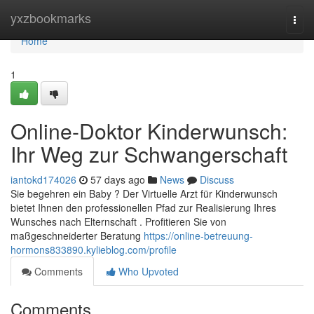
Home
yxzbookmarks
Togg
navi
Home
1
Online-Doktor Kinderwunsch:
Ihr Weg zur Schwangerschaft
iantokd174026
57 days ago
News
Discuss
Sie begehren ein Baby ? Der Virtuelle Arzt für Kinderwunsch
bietet Ihnen den professionellen Pfad zur Realisierung Ihres
Wunsches nach Elternschaft . Profitieren Sie von
maßgeschneiderter Beratung
https://online-betreuung-
hormons833890.kylieblog.com/profile
Comments
Who Upvoted
Comments