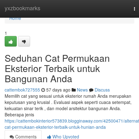
Home
yxzbookmarks
To
na
Home
1
Seduhan Cat Permukaan
Eksterior Terbaik untuk
Bangunan Anda
cattembok727555
57 days ago
News
Discuss
Memilih cat yang sesuai untuk eksterior rumah Anda merupakan
keputusan yang krusial . Evaluasi aspek seperti cuaca setempat,
kekuatan sinar terik , dan model arsitektur bangunan Anda.
Beberapa jenis
https://cattembokinterior573839.blogginaway.com/42500471/alternati
cat-permukaan-eksterior-terbaik-untuk-hunian-anda
Comments
Who Upvoted