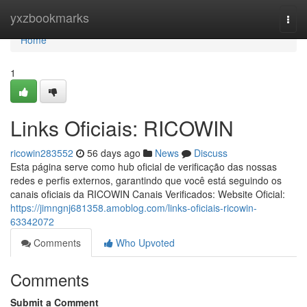
Home
yxzbookmarks
Togg
navi
Home
1
Links Oficiais: RICOWIN
ricowin283552
56 days ago
News
Discuss
Esta página serve como hub oficial de verificação das nossas
redes e perfis externos, garantindo que você está seguindo os
canais oficiais da RICOWIN Canais Verificados: Website Oficial:
https://jimngnj681358.amoblog.com/links-oficiais-ricowin-
63342072
Comments
Who Upvoted
Comments
Submit a Comment