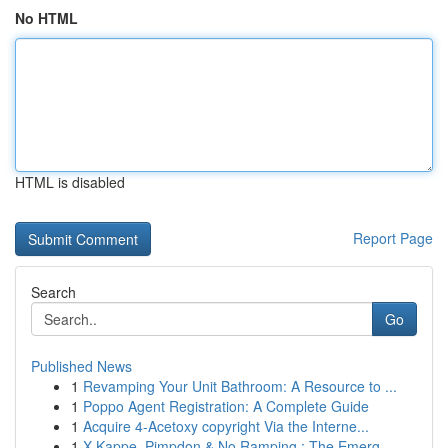
No HTML
HTML is disabled
Report Page
Search
Go
Published News
1
Revamping Your Unit Bathroom: A Resource to ...
1
Poppo Agent Registration: A Complete Guide
1
Acquire 4-Acetoxy copyright Via the Interne...
1
X-Kappe, Pimpdon & No Ramping : The Emerg...