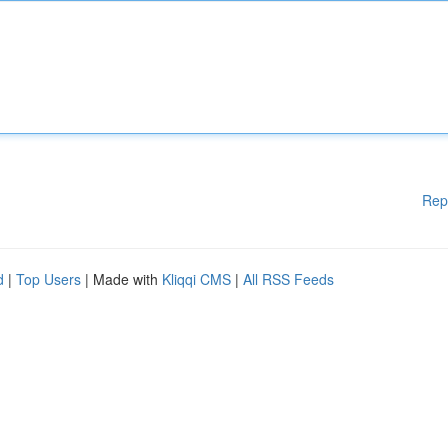
Rep
d
|
Top Users
| Made with
Kliqqi CMS
|
All RSS Feeds