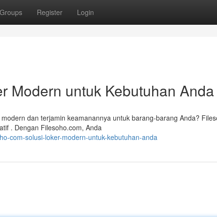
Groups
Register
Login
ker Modern untuk Kebutuhan Anda
g modern dan terjamin keamanannya untuk barang-barang Anda? File
vatif . Dengan Filesoho.com, Anda
soho-com-solusi-loker-modern-untuk-kebutuhan-anda