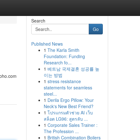
Search
Go
Published News
1
The Karla Smith
Foundation: Funding
Research fo...
1
베트남 국제결혼 성공률 높
이는 방법
soho.com
1
stress resistance
statements for seamless
steel...
1
Derila Ergo Pillow: Your
Neck's New Best Friend?
1
โปรแกรมตัวช่วย AI เว็บ
สล็อต LG96: สูตรลับ ...
1
Corporate Sales Trainer :
The Profession ...
1
British Combination Boilers