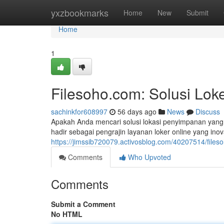
Home
yxzbookmarks
Home
New
Submit
Home
1
Filesoho.com: Solusi Lo
sachinkfor608997
56 days ago
News
Discuss
Apakah Anda mencari solusi lokasi penyimpanan yan
hadir sebagai pengrajin layanan loker online yang ino
https://jimssib720079.activosblog.com/40207514/file
Comments
Who Upvoted
Comments
Submit a Comment
No HTML