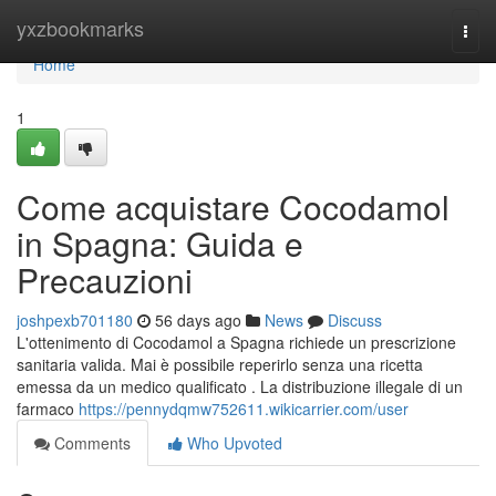
Home
yxzbookmarks
Togg
navi
Home
1
Come acquistare Cocodamol
in Spagna: Guida e
Precauzioni
joshpexb701180
56 days ago
News
Discuss
L'ottenimento di Cocodamol a Spagna richiede un prescrizione
sanitaria valida. Mai è possibile reperirlo senza una ricetta
emessa da un medico qualificato . La distribuzione illegale di un
farmaco
https://pennydqmw752611.wikicarrier.com/user
Comments
Who Upvoted