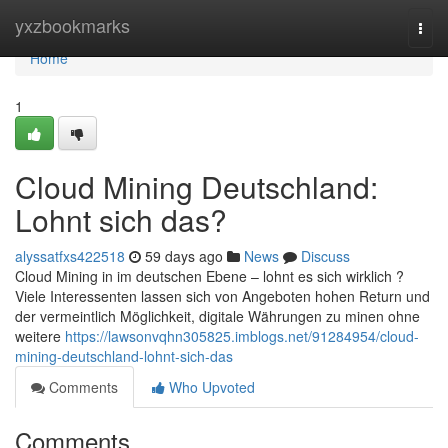
Home
yxzbookmarks
Togg
navi
Home
1
Cloud Mining Deutschland:
Lohnt sich das?
alyssatfxs422518
59 days ago
News
Discuss
Cloud Mining in im deutschen Ebene – lohnt es sich wirklich ?
Viele Interessenten lassen sich von Angeboten hohen Return und
der vermeintlich Möglichkeit, digitale Währungen zu minen ohne
weitere
https://lawsonvqhn305825.imblogs.net/91284954/cloud-
mining-deutschland-lohnt-sich-das
Comments
Who Upvoted
Comments