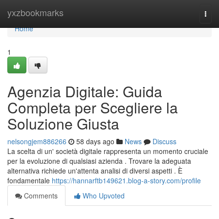
Home
yxzbookmarks
Togg
navi
Home
1
Agenzia Digitale: Guida
Completa per Scegliere la
Soluzione Giusta
nelsongjem886266
58 days ago
News
Discuss
La scelta di un' società digitale rappresenta un momento cruciale
per la evoluzione di qualsiasi azienda . Trovare la adeguata
alternativa richiede un'attenta analisi di diversi aspetti . È
fondamentale
https://hannarftb149621.blog-a-story.com/profile
Comments
Who Upvoted