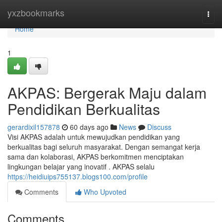
Home
yxzbookmarks
Togg
navi
Home
1
AKPAS: Bergerak Maju dalam
Pendidikan Berkualitas
gerardixil157878
60 days ago
News
Discuss
Visi AKPAS adalah untuk mewujudkan pendidikan yang
berkualitas bagi seluruh masyarakat. Dengan semangat kerja
sama dan kolaborasi, AKPAS berkomitmen menciptakan
lingkungan belajar yang inovatif . AKPAS selalu
https://heidiuips755137.blogs100.com/profile
Comments
Who Upvoted
Comments