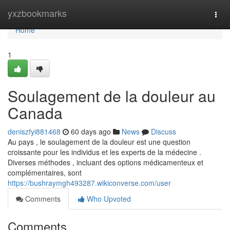
Home
yxzbookmarks
Togg
navi
Home
1
Soulagement de la douleur au
Canada
deniszfyi881468
60 days ago
News
Discuss
Au pays , le soulagement de la douleur est une question
croissante pour les individus et les experts de la médecine .
Diverses méthodes , incluant des options médicamenteux et
complémentaires, sont
https://bushraymgh493287.wikiconverse.com/user
Comments
Who Upvoted
Comments