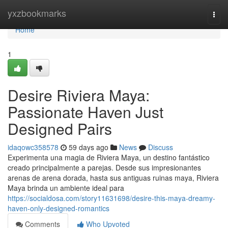
Home
yxzbookmarks
Togg
navi
Home
1
Desire Riviera Maya:
Passionate Haven Just
Designed Pairs
idaqowc358578
59 days ago
News
Discuss
Experimenta una magia de Riviera Maya, un destino fantástico
creado principalmente a parejas. Desde sus impresionantes
arenas de arena dorada, hasta sus antiguas ruinas maya, Riviera
Maya brinda un ambiente ideal para
https://socialdosa.com/story11631698/desire-this-maya-dreamy-
haven-only-designed-romantics
Comments
Who Upvoted