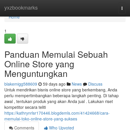
Home
yxzbookmarks
Togg
navi
Home
1
Panduan Memulai Sebuah
Online Store yang
Menguntungkan
blakemigg588609
59 days ago
News
Discuss
Untuk mendirikan bisnis online store yang berkembang, Anda
perlu mempertimbangkan beberapa langkah penting. Di tahap
awal , tentukan produk yang akan Anda jual . Lakukan riset
kompetitor secara teliti
https://kathrynrlsr170446.blogdemls.com/41424668/cara-
memulai-toko-online-store-yang-sukses
Comments
Who Upvoted