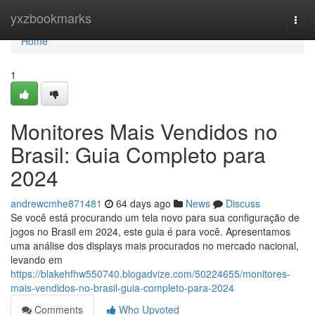
Home
yxzbookmarks
Togg
navi
Home
1
Monitores Mais Vendidos no
Brasil: Guia Completo para
2024
andrewcmhe871481
64 days ago
News
Discuss
Se você está procurando um tela novo para sua configuração de
jogos no Brasil em 2024, este guia é para você. Apresentamos
uma análise dos displays mais procurados no mercado nacional,
levando em
https://blakehfhw550740.blogadvize.com/50224655/monitores-
mais-vendidos-no-brasil-guia-completo-para-2024
Comments
Who Upvoted