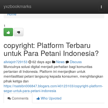
Home
yxzbookmarks
Togg
navi
Home
1
copyright: Platform Terbaru
untuk Para Petani Indonesia?
aliviajxtr729153
62 days ago
News
Discuss
Munculnya solusi digital menjadi perhatian bagi komunitas
pertanian di Indonesia. Platform ini menjanjikan untuk
memfasilitasi petani langsung kepada konsumen, menghilangkan
pihak ketiga dan
https://rsatebn006847.blogars.com/40123103/copyright-platform-
segar-untuk-para-petani-indonesia
Comments
Who Upvoted