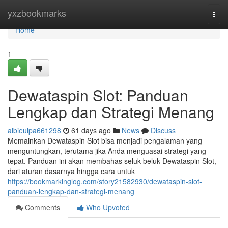
Home
yxzbookmarks
Togg
navi
Home
1
Dewataspin Slot: Panduan
Lengkap dan Strategi Menang
albieuipa661298
61 days ago
News
Discuss
Memainkan Dewataspin Slot bisa menjadi pengalaman yang
menguntungkan, terutama jika Anda menguasai strategi yang
tepat. Panduan ini akan membahas seluk-beluk Dewataspin Slot,
dari aturan dasarnya hingga cara untuk
https://bookmarkinglog.com/story21582930/dewataspin-slot-
panduan-lengkap-dan-strategi-menang
Comments
Who Upvoted