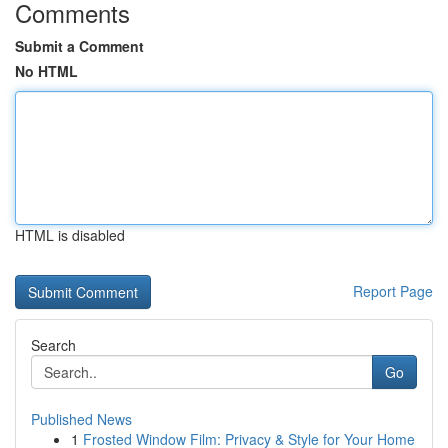
Comments
Submit a Comment
No HTML
HTML is disabled
Report Page
Search
Go
Published News
1
Frosted Window Film: Privacy & Style for Your Home