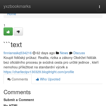
Home
yxzbookmarks
Togg
navi
Home
1
```text
finniansskq534216
62 days ago
News
Discuss
Koupit řidičský průkaz: Realita, rizika a zákony Obdržet řidičák
bez oficiálního procesu je svůdná cesta pro určité jedince , kteří
nemohou příležitost na standardní výcvik a
https://charliecipv130329.blogitright.com/profile
Comments
Who Upvoted
Comments
Submit a Comment
No HTML