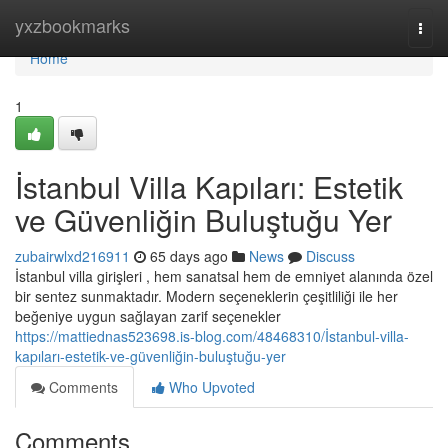
Home
yxzbookmarks
Togg
navi
Home
1
İstanbul Villa Kapıları: Estetik
ve Güvenliğin Buluştuğu Yer
zubairwlxd216911
65 days ago
News
Discuss
İstanbul villa girişleri , hem sanatsal hem de emniyet alanında özel
bir sentez sunmaktadır. Modern seçeneklerin çeşitliliği ile her
beğeniye uygun sağlayan zarif seçenekler
https://mattiednas523698.is-blog.com/48468310/İstanbul-villa-
kapıları-estetik-ve-güvenliğin-buluştuğu-yer
Comments
Who Upvoted
Comments