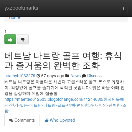
Home
yxzbookmarks
Togg
navi
Home
1
베트남 나트랑 골프 여행: 휴식
과 즐거움의 완벽한 조화
heathybjl032279
67 days ago
News
Discuss
베트남 나트랑은 아름다운 해변과 고급스러운 골프 코스로 유명하
며, 걱정없이 골프를 즐기기에 최적인 곳입니다. 맑은 하늘 아래 전
경을 감상하며 게임에 집중할
https://maetteo012503.blogofchange.com/41244680/한국인들에
게-인기-있는-베트남-나트랑-골프-여행-편안함과-재미의-완벽한-조
합
Comments
Who Upvoted