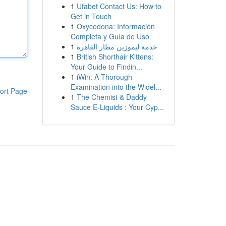
1
Ufabet Contact Us: How to
Get in Touch
1
Oxycodona: Información
Completa y Guía de Uso
1
خدمة ليموزين مطار القاهرة
1
British Shorthair Kittens:
Your Guide to Findin...
1
iWin: A Thorough
Examination into the Widel...
ort Page
1
The Chemist & Daddy
Sauce E-Liquids : Your Cyp...