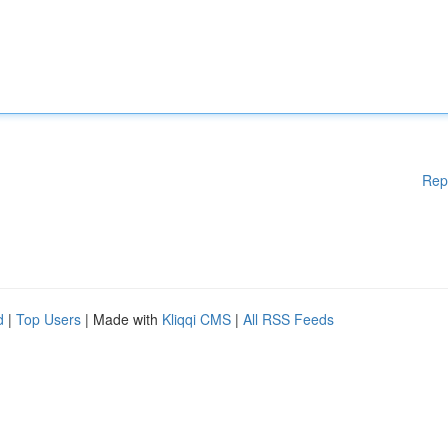
Rep
d
|
Top Users
| Made with
Kliqqi CMS
|
All RSS Feeds