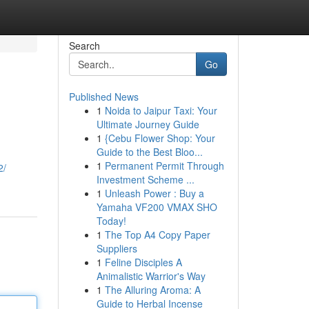
Search
Go
Published News
1
Noida to Jaipur Taxi: Your
Ultimate Journey Guide
1
{Cebu Flower Shop: Your
Guide to the Best Bloo...
1
Permanent Permit Through
2/
Investment Scheme ...
1
Unleash Power : Buy a
Yamaha VF200 VMAX SHO
Today!
1
The Top A4 Copy Paper
Suppliers
1
Feline Disciples A
Animalistic Warrior's Way
1
The Alluring Aroma: A
Guide to Herbal Incense