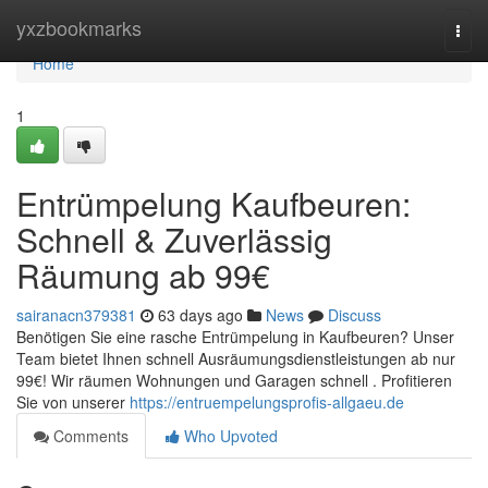
Home
yxzbookmarks
Togg
navi
Home
1
Entrümpelung Kaufbeuren:
Schnell & Zuverlässig
Räumung ab 99€
sairanacn379381
63 days ago
News
Discuss
Benötigen Sie eine rasche Entrümpelung in Kaufbeuren? Unser
Team bietet Ihnen schnell Ausräumungsdienstleistungen ab nur
99€! Wir räumen Wohnungen und Garagen schnell . Profitieren
Sie von unserer
https://entruempelungsprofis-allgaeu.de
Comments
Who Upvoted