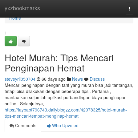
Home
yxzbookmarks
Togg
navi
Home
1
Hotel Murah: Tips Mencari
Penginapan Hemat
steveyrll050704
66 days ago
News
Discuss
Mencari penginapan dengan tarif yang murah bisa jadi tantangan,
tetapi bisa dilakukan dengan beberapa tips . Pertama ,
manfaatkan sejumlah aplikasi perbandingan biaya penginapan
online . Selanjutnya,
https://faypabt796743.dailyblogzz.com/42078325/hotel-murah-
tips-mencari-tempat-menginap-hemat
Comments
Who Upvoted