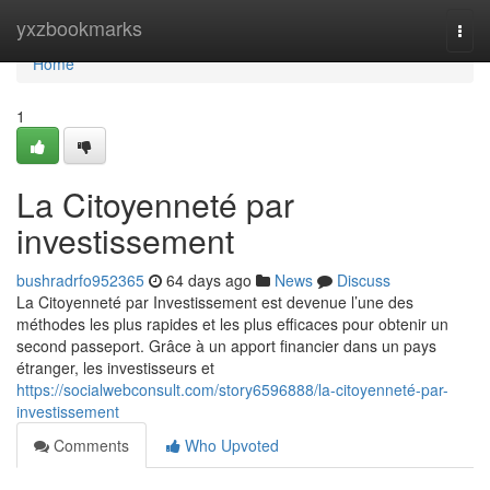
Home
yxzbookmarks
Togg
navi
Home
1
La Citoyenneté par
investissement
bushradrfo952365
64 days ago
News
Discuss
La Citoyenneté par Investissement est devenue l’une des
méthodes les plus rapides et les plus efficaces pour obtenir un
second passeport. Grâce à un apport financier dans un pays
étranger, les investisseurs et
https://socialwebconsult.com/story6596888/la-citoyenneté-par-
investissement
Comments
Who Upvoted