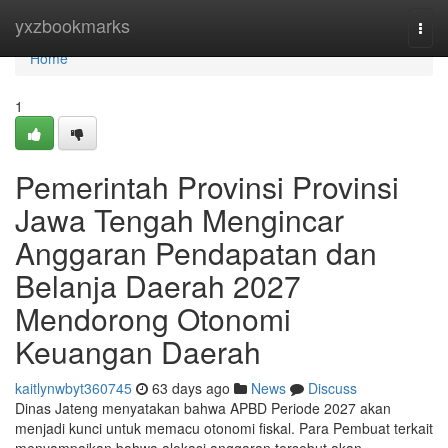
Home
yxzbookmarks
Togg
navi
Home
1
Pemerintah Provinsi Provinsi
Jawa Tengah Mengincar
Anggaran Pendapatan dan
Belanja Daerah 2027
Mendorong Otonomi
Keuangan Daerah
kaitlynwbyt360745
63 days ago
News
Discuss
Dinas Jateng menyatakan bahwa APBD Periode 2027 akan
menjadi kunci untuk memacu otonomi fiskal. Para Pembuat terkait