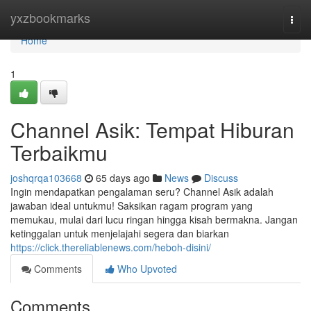
Home
yxzbookmarks
Togg
navi
Home
1
Channel Asik: Tempat Hiburan
Terbaikmu
joshqrqa103668
65 days ago
News
Discuss
Ingin mendapatkan pengalaman seru? Channel Asik adalah
jawaban ideal untukmu! Saksikan ragam program yang
memukau, mulai dari lucu ringan hingga kisah bermakna. Jangan
ketinggalan untuk menjelajahi segera dan biarkan
https://click.thereliablenews.com/heboh-disini/
Comments
Who Upvoted
Comments