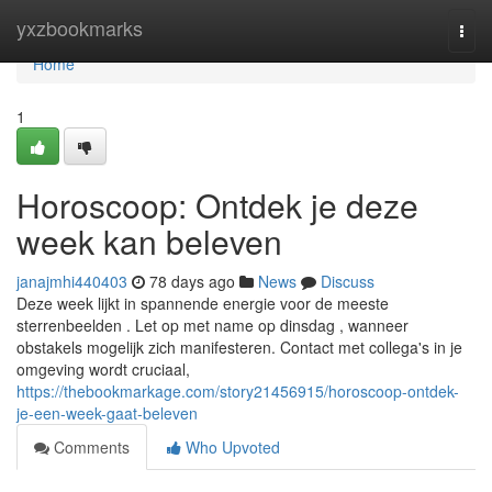
Home
yxzbookmarks
Togg
navi
Home
1
Horoscoop: Ontdek je deze
week kan beleven
janajmhi440403
78 days ago
News
Discuss
Deze week lijkt in spannende energie voor de meeste
sterrenbeelden . Let op met name op dinsdag , wanneer
obstakels mogelijk zich manifesteren. Contact met collega's in je
omgeving wordt cruciaal,
https://thebookmarkage.com/story21456915/horoscoop-ontdek-
je-een-week-gaat-beleven
Comments
Who Upvoted