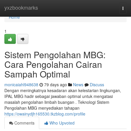
Home
yxzbookmarks
Togg
navi
Home
1
Sistem Pengolahan MBG:
Cara Pengolahan Cairan
Sampah Optimal
monicaiahl948638
79 days ago
News
Discuss
Dengan meningkatnya kesadaran akan kelestarian lingkungan,
IPAL MBG hadir sebagai jawaban optimal untuk mengatasi
masalah pengolahan limbah buangan . Teknologi Sistem
Pengolahan MBG menyediakan tahapan
https://owainydjh165530.tkzblog.com/profile
Comments
Who Upvoted