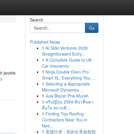
Search
Go
Published News
1
AI Side Ventures 2026:
Straightforward Entry...
1
A Complete Guide to UK
Car Insurance
1
Ninja Double Oven Pro
r jaustis
Smart XL: Everything You ...
p-
1
Selecting a Appropriate
Microsoft Dynamics ...
1
Jual Blazer Pria Murah
1
ทริปญี่ปุ่น 2569 ที่น่าตื่นตา
ตื่นใจ สถานที...
1
Finding Top Roofing
Contractors Near You in
Nee...
1
美国代孕：您的生育旅程指