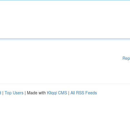
Rep
d
|
Top Users
| Made with
Kliqqi CMS
|
All RSS Feeds