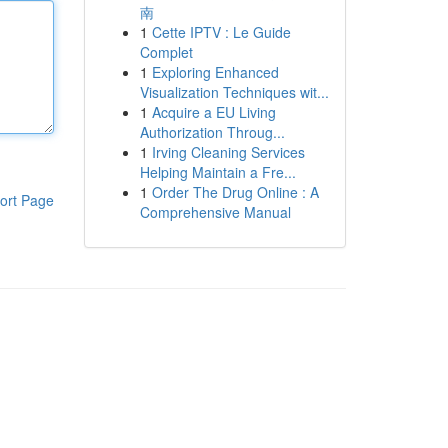
南
1
Cette IPTV : Le Guide
Complet
1
Exploring Enhanced
Visualization Techniques wit...
1
Acquire a EU Living
Authorization Throug...
1
Irving Cleaning Services
Helping Maintain a Fre...
1
Order The Drug Online : A
ort Page
Comprehensive Manual