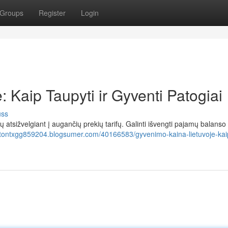
Groups
Register
Login
 Kaip Taupyti ir Gyventi Patogiai
uss
atsižvelgiant į augančių prekių tarifų. Galinti išvengti pajamų balanso i
estontxgg859204.blogsumer.com/40166583/gyvenimo-kaina-lietuvoje-kai