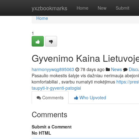
Home
yxzbookmarks
Home
New
Submit
Home
1
Gyvenimo Kaina Lietuvoje:
harmonyywqg895063
78 days ago
News
Disc
Pasaulio mokestis šalyje vis dažniau nerimauja abejonių 
komfortabiliai , svarbu numatyti mokėjimus
https://pr
taupyti-ir-gyventi-patogiai
Comments
Who Upvoted
Comments
Submit a Comment
No HTML