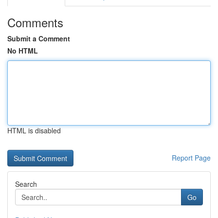
Comments
Submit a Comment
No HTML
HTML is disabled
Report Page
Search
Go