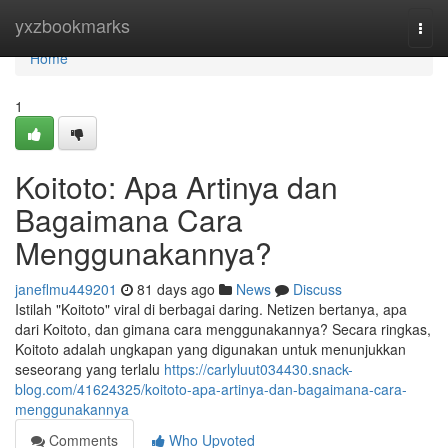
Home
yxzbookmarks
Togg
navi
Home
1
Koitoto: Apa Artinya dan
Bagaimana Cara
Menggunakannya?
janeflmu449201
81 days ago
News
Discuss
Istilah "Koitoto" viral di berbagai daring. Netizen bertanya, apa
dari Koitoto, dan gimana cara menggunakannya? Secara ringkas,
Koitoto adalah ungkapan yang digunakan untuk menunjukkan
seseorang yang terlalu
https://carlyluut034430.snack-
blog.com/41624325/koitoto-apa-artinya-dan-bagaimana-cara-
menggunakannya
Comments
Who Upvoted