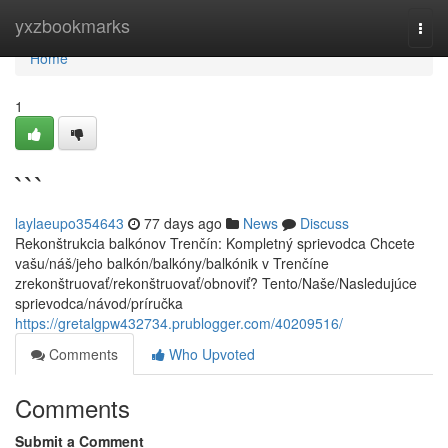
Home
yxzbookmarks
Togg
navi
Home
1
```
laylaeupo354643
77 days ago
News
Discuss
Rekonštrukcia balkónov Trenčín: Kompletný sprievodca Chcete
vašu/náš/jeho balkón/balkóny/balkónik v Trenčíne
zrekonštruovať/rekonštruovať/obnoviť? Tento/Naše/Nasledujúce
sprievodca/návod/príručka
https://gretalgpw432734.prublogger.com/40209516/
Comments
Who Upvoted
Comments
Submit a Comment