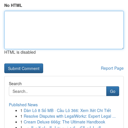
No HTML
HTML is disabled
Report Page
Search
Go
Published News
1
Dàn Lô 8 Số MB · Cầu Lô 366: Xem Xét Chi Tiết
1
Resolve Disputes with LegalWorkz: Expert Legal ...
1
Cream Deluxe 666g: The Ultimate Handbook
1
السيارات الكهربائية : مستقبل المواصلات المس...