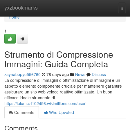
Home
yxzbookmarks
Togg
navi
Home
1
Strumento di Compressione
Immagini: Guida Completa
zaynabopyo556760
78 days ago
News
Discuss
La compressione di immagini o ottimizzazione di immagini è un
aspetto elemento componente cruciale per mantenere garantire
assicurare un sito web veloce reattivo ottimizzato. Un buon
efficace ideale strumento di
https://lulumczf102456.wikimillions.com/user
Comments
Who Upvoted
Comments