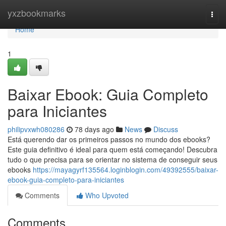
Home
yxzbookmarks
Togg
navi
Home
1
Baixar Ebook: Guia Completo
para Iniciantes
philipvxwh080286
78 days ago
News
Discuss
Está querendo dar os primeiros passos no mundo dos ebooks?
Este guia definitivo é ideal para quem está começando! Descubra
tudo o que precisa para se orientar no sistema de conseguir seus
ebooks
https://mayagyrf135564.loginblogin.com/49392555/baixar-
ebook-guia-completo-para-iniciantes
Comments
Who Upvoted
Comments