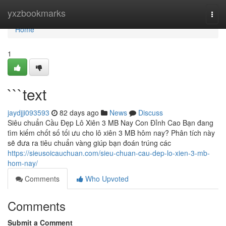
Home
yxzbookmarks
Togg
navi
Home
1
```text
jaydjji093593
82 days ago
News
Discuss
Siêu chuẩn Cầu Đẹp Lô Xiên 3 MB Nay Con Đỉnh Cao Bạn đang
tìm kiếm chốt số tối ưu cho lô xiên 3 MB hôm nay? Phân tích này
sẽ đưa ra tiêu chuẩn vàng giúp bạn đoán trúng các
https://sieusoicauchuan.com/sieu-chuan-cau-dep-lo-xien-3-mb-
hom-nay/
Comments
Who Upvoted
Comments
Submit a Comment