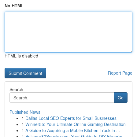
No HTML
HTML is disabled
Report Page
Search
Go
Published News
1
Dallas Local SEO Experts for Small Businesses
1
Winner55: Your Ultimate Online Gaming Destination
1
A Guide to Acquiring a Mobile Kitchen Truck in ...
1
Polymer80Supply.com: Your Guide to DIY Firearm ...